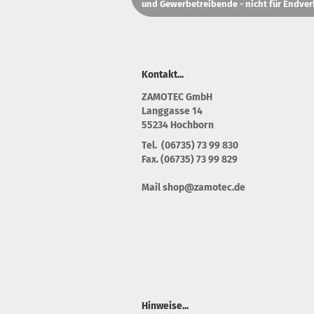
und Gewerbetreibende - nicht für Endver
Kontakt...
Z
AMOTEC GmbH
Langgasse 14
55234 Hochborn
Tel. (06735) 73 99 830
Fax. (06735) 73 99 829
Mail shop@zamotec.de
Hinweise...