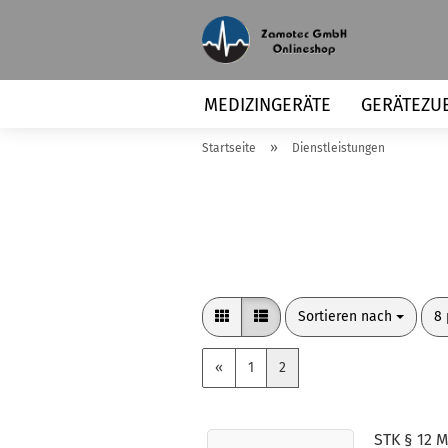
MEDIZINGERÄTE
GERÄTEZU
»
Startseite
Dienstleistungen
Sortieren nach
pr
Sortieren nach
8 
«
1
2
STK § 12 M