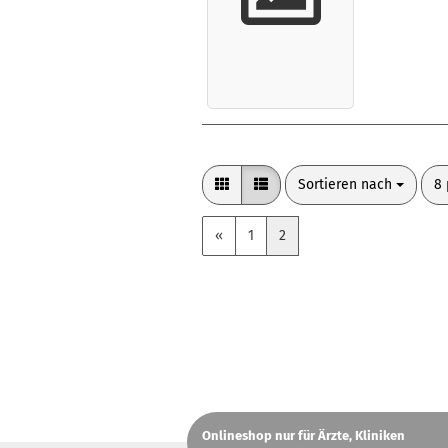
Sortieren nach
pr
Sortieren nach
8 
«
1
2
Onlineshop nur für Ärzte, Kliniken