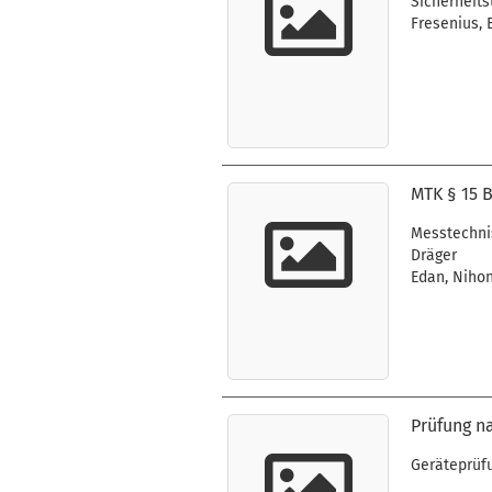
Sicherheit
Fresenius, 
MTK § 15 B
Messtechnis
Dräger
Edan, Nihon
Prüfung n
Geräteprüf