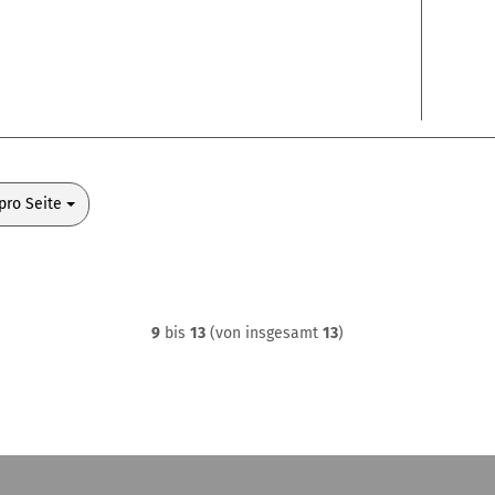
o Seite
pro Seite
9
bis
13
(von insgesamt
13
)