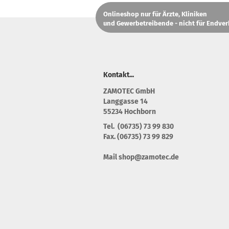
Onlineshop nur für Ärzte, Kliniken
und Gewerbetreibende - nicht für Endver
Kontakt...
Z
AMOTEC GmbH
Langgasse 14
55234 Hochborn
Tel. (06735) 73 99 830
Fax. (06735) 73 99 829
Mail shop@zamotec.de