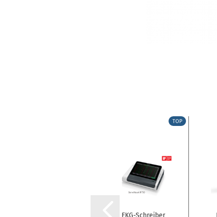
TOP
TOP
Narkosegerät
EKG-Schreiber