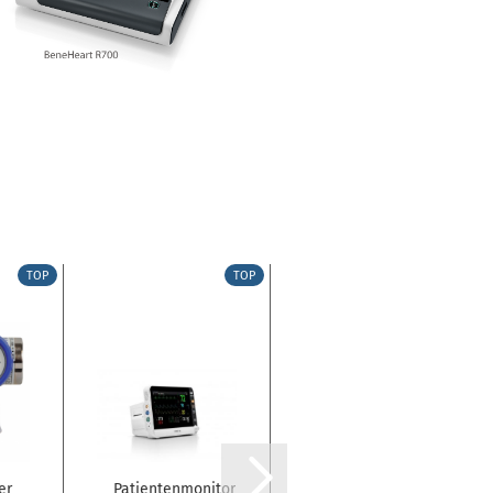
TOP
TOP
TOP
er
Patientenmonitor
Narkosegerät