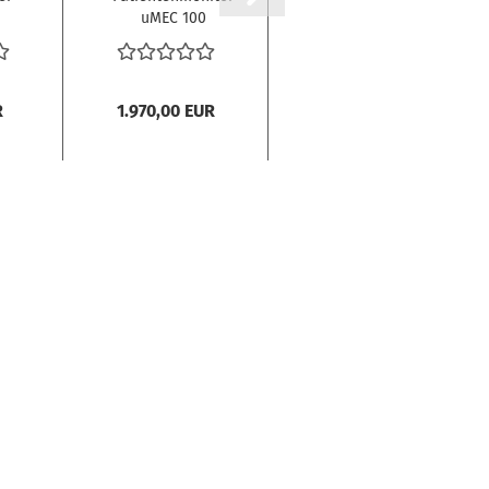
uMEC 100
Primus
R
1.970,00 EUR
9.995,00 EUR