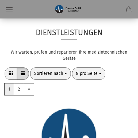
DIENSTLEISTUNGEN
Wir warten, prüfen und reparieren Ihre medizintechnischen
Geräte
Sortieren nach
pro Seite
Sortieren nach
8 pro Seite
1
2
»