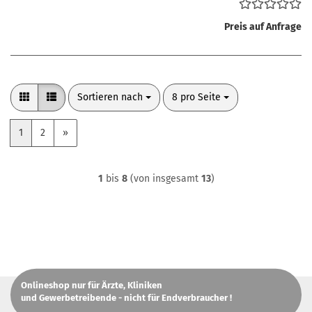
Preis auf Anfrage
Sortieren nach
pro Seite
Sortieren nach
8 pro Seite
1
2
»
1
bis
8
(von insgesamt
13
)
Onlineshop nur für Ärzte, Kliniken
und Gewerbetreibende - nicht für Endverbraucher !