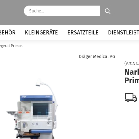
Suche...
BEHÖR
KLEINGERÄTE
ERSATZTEILE
DIENSTLEIS
gerät Primus
Dräger Medical AG
(Art.Nr.
Nar
Pri