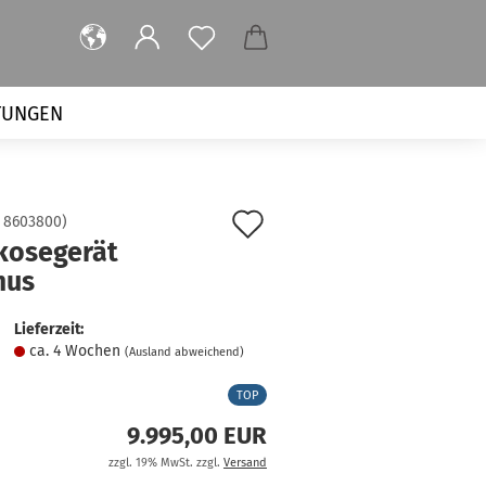
TUNGEN
Auf
:
8603800
)
kosegerät
den
mus
Merkzettel
Lieferzeit:
ca. 4 Wochen
(Ausland abweichend)
TOP
9.995,00 EUR
zzgl. 19% MwSt. zzgl.
Versand