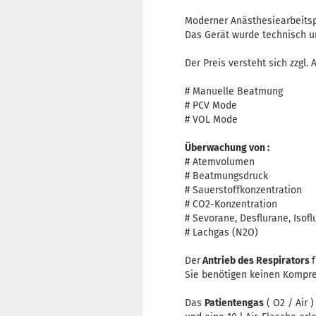
Moderner Anästhesiearbeitsp
Das Gerät wurde technisch un
Der Preis versteht sich zzgl.
# Manuelle Beatmung
# PCV Mode
# VOL Mode
Überwachung von :
# Atemvolumen
# Beatmungsdruck
# Sauerstoffkonzentration
# CO2-Konzentration
# Sevorane, Desflurane, Isofl
# Lachgas (N2O)
Der
Antrieb des Respirators
Sie benötigen keinen Kompre
Das
Patientengas
( O2 / Air 