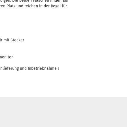
edigen. Die beiden Flaschen finden auf
en Platz und reichen in der Regel für
r mit Stecker
monitor
 Anlieferung und Inbetriebnahme !