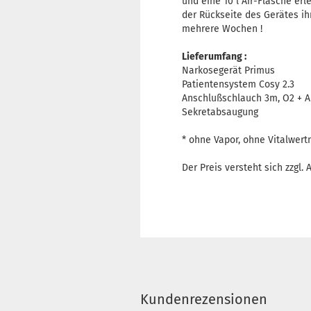
und eine 10 l Air-Flasche erl
der Rückseite des Gerätes ihr
mehrere Wochen !
Lieferumfang :
Narkosegerät Primus
Patientensystem Cosy 2.3
Anschlußschlauch 3m, O2 + Ai
Sekretabsaugung
* ohne Vapor, ohne Vitalwert
Der Preis versteht sich zzgl.
Kundenrezensionen