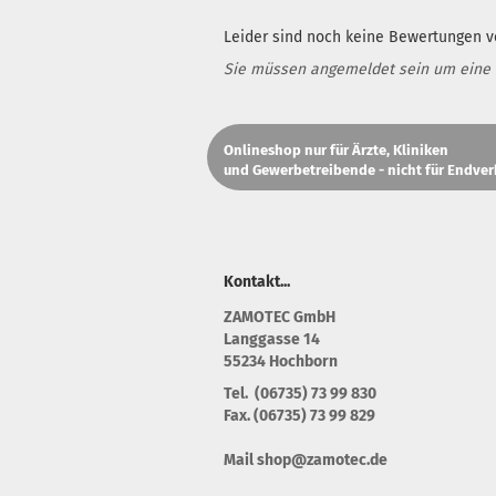
Leider sind noch keine Bewertungen vo
Sie müssen angemeldet sein um eine
Onlineshop nur für Ärzte, Kliniken
und Gewerbetreibende - nicht für Endver
Kontakt...
Z
AMOTEC GmbH
Langgasse 14
55234 Hochborn
Tel. (06735) 73 99 830
Fax. (06735) 73 99 829
Mail shop@zamotec.de