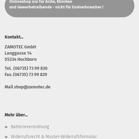
Onlineshop nur für Ärzte, Kliniken
und Gewerbetreibende - nicht für Endverbraucher !
Kontakt...
Z
AMOTEC GmbH
Langgasse 14
55234 Hochborn
Tel. (06735) 73 99 830
Fax. (06735) 73 99 829
Mail shop@zamotec.de
Mehr über...
Batterieverordnung
Widerrufsrecht & Muster-Widerrufsformular