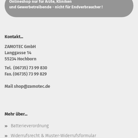
Onlineshop nur für Ärzte, Kliniken
und Gewerbetreibende - nicht für Endverbraucher !
Kontakt...
Z
AMOTEC GmbH
Langgasse 14
55234 Hochborn
Tel. (06735) 73 99 830
Fax. (06735) 73 99 829
Mail shop@zamotec.de
Mehr über...
Batterieverordnung
Widerrufsrecht & Muster-Widerrufsformular